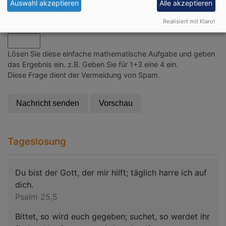
Auswahl akzeptieren
Alle akzeptieren
Realisiert mit Klaro!
Math question (15 + 0 =)
Lösen Sie diese einfache mathematische Aufgabe und geben
das Ergebnis ein. z.B. Geben Sie für 1+3 eine 4 ein.
Diese Frage dient der Vermeidung von Spam.
Tageslosung
Du bist der Gott, der mir hilft; täglich harre ich auf
dich.
Psalm 25,5
Bittet, so wird euch gegeben; suchet, so werdet ihr