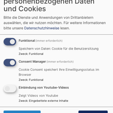
personenbezogenen Daten
und Cookies
Bitte die Dienste und Anwendungen von Drittanbietern
auswählen, die wir nutzen möchten.
Für weitere Informationen
bitte unsere
Datenschutzhinweise
lesen.
Funktional
(immer erforderlich)
Speichern von Daten: Cookie für die Benutzersitzung
Zweck
:
Funktional
Consent Manager
(immer erforderlich)
Bitte geben Sie in Ihrer Nachricht keine Links oder
Internetadressen an.
Cookie Consent speichert Ihre Einwilligungsstatus im
Browser
Zweck
:
Funktional
Einwilligung
Einbindung von Youtube-Videos
Sie erklären sich damit einverstanden, dass Ihre Daten zur
Bearbeitung Ihres Anliegens verwendet werden. Weitere
Zeigt Videos von Youtube
Informationen und Widerrufshinweise finden Sie in der
Zweck
:
Eingebettete externe Inhalte
Datenschutzerklärung
.
CAPTCHA