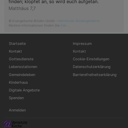
finden; klopfet an, so wird euch aufgetan.
Matthäus 7,7
© Evangelische Brüder-Unität –
Herrnhuter Brüdergemeine
Weitere Informationen finden Sie
hier
.
Hauptnavigation
Fußbereichsmenü
Startseite
Impressum
Kontakt
Kontakt
Gottesdienste
Cookie-Einstellungen
Lebensstationen
Datenschutzerklärung
Gemeindeleben
Barrierefreiheitserklärung
Kinderhaus
Digitale Angebote
Spenden
Benutzermenü
Anmelden