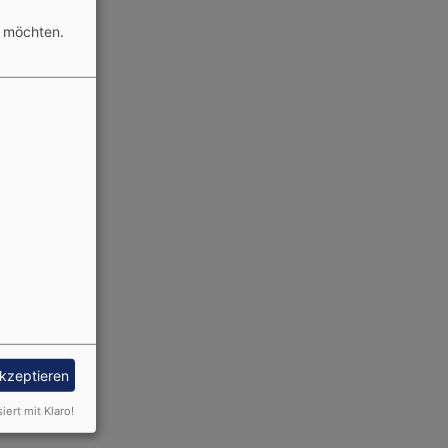
n möchten.
akzeptieren
siert mit Klaro!