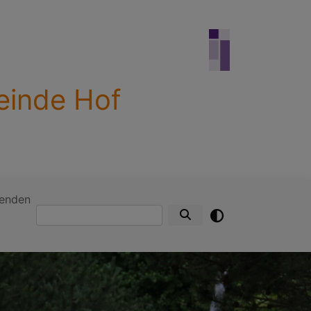
einde Hof
enden
Suche