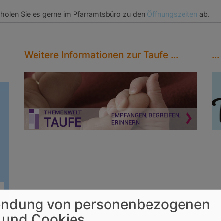
 holen Sie es gerne im Pfarramtsbüro zu den
Öffnungszeiten
ab.
Weitere Informationen zur Taufe ...
..
ndung von personenbezogenen
 und Cookies