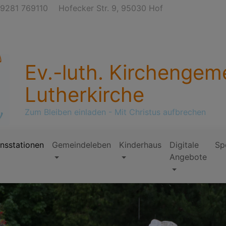
9281 769110
Hofecker Str. 9, 95030 Hof
Ev.-luth. Kirchengem
Lutherkirche
Zum Bleiben einladen - Mit Christus aufbrechen
nsstationen
Gemeindeleben
Kinderhaus
Digitale
Sp
Angebote