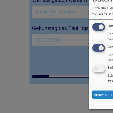
Bitte die Di
Für weitere 
Fun
Spe
Zwe
Con
Coo
Zwe
Ein
Zei
Zwe
Auswahl ak