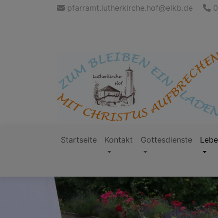
Direkt
pfarramt.lutherkirche.hof@elkb.de
0
zum
Inhalt
Startseite
Kontakt
Gottesdienste
Lebe
Hauptnavigation