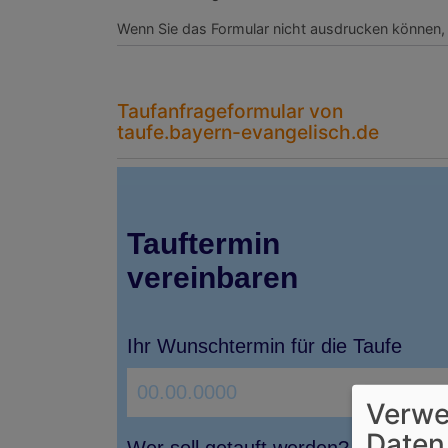
Wenn Sie das Formular nicht ausdrucken können,
Taufanfrageformular von
taufe.bayern-evangelisch.de
Verwe
Daten