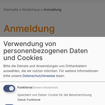
Startseite
Kinderhaus
Anmeldung
Anmeldung
Verwendung von
Anmeldung
personenbezogenen Daten
und Cookies
Seit Februar 2025 erfolgt die Anmeldung für einen
Kita-Platz im Landkreis Hof ausschließlich über das
Bitte die Dienste und Anwendungen von Drittanbietern
zentrale Online-Portal „Mein Kita-Platz im Hofer Land“
auswählen, die wir nutzen möchten.
Für weitere Informationen
(Little Bird).
bitte unsere
Datenschutzhinweise
lesen.
Dort können Sie Ihr Kind vormerken, mehrere
Funktional
(immer erforderlich)
Einrichtungen gleichzeitig anfragen und den aktuellen
Speichern von Daten: Cookie für die Benutzersitzung
Status Ihrer Anmeldung jederzeit einsehen.
Zweck
:
Funktional