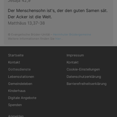
Jesaja 42,9
Der Menschensohn ist's, der den guten Samen sät.
Der Acker ist die Welt.
Matthäus 13,37-38
© Evangelische Brüder-Unität –
Herrnhuter Brüdergemeine
Weitere Informationen finden Sie
hier
.
Hauptnavigation
Fußbereichsmenü
Startseite
Impressum
Kontakt
Kontakt
Gottesdienste
Cookie-Einstellungen
Lebensstationen
Datenschutzerklärung
Gemeindeleben
Barrierefreiheitserklärung
Kinderhaus
Digitale Angebote
Spenden
Benutzermenü
Anmelden