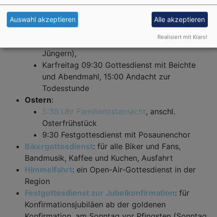
Dienstag 19:00 Lichtblicke
Gründonnerstag Abend 19:00 (Allgemeine
Auswahl akzeptieren
Alle akzeptieren
Beichte und Erinnerung an die
Realisiert mit Klaro!
Abendmahlsfeier von Jesus mit seinen
Jüngern),
Karfreitag 09:30 Gottesdienst mit Beichte
und Abendmahl, 15:00 Andacht zur
Todesstunde
Ostern
:
5:30 Uhr Familienosternacht
, anschl.
Osterfrühstück
9:30 Festgottesdienst mit Posaunenchor
Bikergottesdienst
: für alle Biker und Fans,
Bandmusik, Kaffee und Kuchen, Ausfahrt
Himmelfahrt
: ein Open-Air-Gottesdienst in der
Region
Festgottesdienst zur Jubelkonfirmation
: für
Konfirmationsjubiläen ab der goldenen
Konfirmation, am Sonntag vor Pfingsten (Sonntag