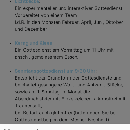
Lichtblicke
:
Ein experimenteller und interaktiver Gottesdienst
Vorbereitet von einem Team
I.d.R. in den Monaten Februar, April, Juni, Oktober
und Dezember
Kerng und Klees
:
Ein Gottesdienst am Vormittag um 11 Uhr mit
anschl. gemeinsamem Essen.
Sonntagsgottesdienst um 9:30 Uhr
:
Entspricht der Grundform der Gottesdienste und
beinhaltet gesungene Wort- und Antwort-Stücke,
sowie am 1. Sonntag im Monat die
Abendmahlsfeier mit Einzelkelchen, alkoholfrei mit
Traubensaft,
bei Bedarf auch glutenfrei (bitte geben Sie bei
Gottesdienstbeginn dem Mesner Bescheid)