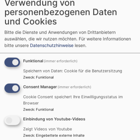
Verwendung von
Gottesdienste zu besonderen
personenbezogenen Daten
kirchlichen Zeiten im
und Cookies
Kirchenjahr:
Bitte die Dienste und Anwendungen von Drittanbietern
auswählen, die wir nutzen möchten.
Für weitere Informationen
1. Advent
, besonders gestaltet zum Auftakt der
bitte unsere
Datenschutzhinweise
lesen.
Adventszeit
Gottesdienst
für unsere ehrenamtlich
Funktional
Mitarbeitenden (Freitag Abend vor dem dritten
(immer erforderlich)
Advent)
Speichern von Daten: Cookie für die Benutzersitzung
3. Advent
: Lichtergottesdienst "Das Friedenslicht
Zweck
:
Funktional
aus Bethlehem"
Consent Manager
(immer erforderlich)
Weihnachten
:
Cookie Consent speichert Ihre Einwilligungsstatus im
Heilig Abend: 15:00 Kindermette, 17:00
Browser
Christvesper, 22:00 Christmette
Zweck
:
Funktional
2. Weihnachtsfeiertag: 19.00 Uhr musikalisch
Einbindung von Youtube-Videos
ausgestalteter Gottesdienst
Silvesterabend
mit Bandmusik
Zeigt Videos von Youtube
Zweck
:
Eingebettete externe Inhalte
Karwoche
: